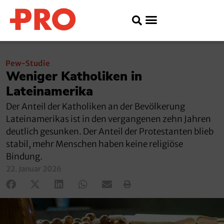
Pew-Studie
Weniger Katholiken in
Lateinamerika
Der Anteil der Katholiken an der Bevölkerung
Lateinamerikas ist in den vergangenen zehn Jahren
deutlich gesunken. Der Anteil der Protestanten blieb
stabil, mehr Menschen haben keine religiöse
Bindung.
22. Januar 2026