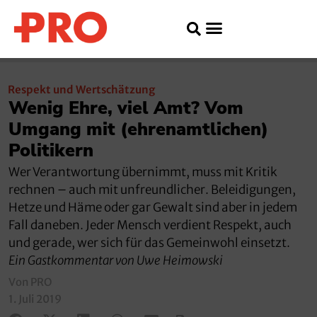
Respekt und Wertschätzung
Wenig Ehre, viel Amt? Vom
Umgang mit (ehrenamtlichen)
Politikern
Wer Verantwortung übernimmt, muss mit Kritik
rechnen – auch mit unfreundlicher. Beleidigungen,
Hetze und Häme oder gar Gewalt sind aber in jedem
Fall daneben. Jeder Mensch verdient Respekt, auch
und gerade, wer sich für das Gemeinwohl einsetzt.
Ein Gastkommentar von Uwe Heimowski
Von PRO
1. Juli 2019