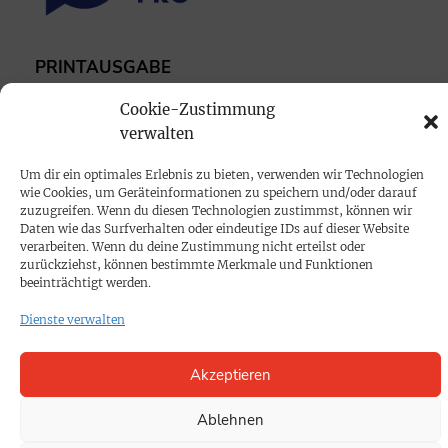
PRINTAUSGABE
Mediadaten
Cookie-Zustimmung
verwalten
PROKOMPAKT
Um dir ein optimales Erlebnis zu bieten, verwenden wir Technologien
Impressum
wie Cookies, um Geräteinformationen zu speichern und/oder darauf
zuzugreifen. Wenn du diesen Technologien zustimmst, können wir
Daten wie das Surfverhalten oder eindeutige IDs auf dieser Website
SPENDEN
verarbeiten. Wenn du deine Zustimmung nicht erteilst oder
zurückziehst, können bestimmte Merkmale und Funktionen
Datenschutz
beeinträchtigt werden.
Dienste verwalten
KONTAKT
Cookie-Richtlinie
Akzeptieren
Ablehnen