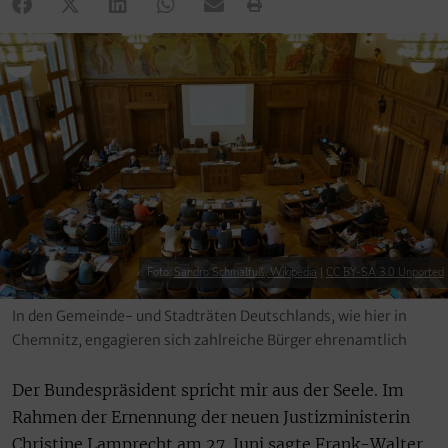
Foto:
Sandro Schmalfuß, Wikipedia
|
CC BY-SA 3.0 Unported
In den Gemeinde- und Stadträten Deutschlands, wie hier in
Chemnitz, engagieren sich zahlreiche Bürger ehrenamtlich
Der Bundespräsident spricht mir aus der Seele. Im
Rahmen der Ernennung der neuen Justizministerin
Christine Lamprecht am 27. Juni sagte Frank-Walter