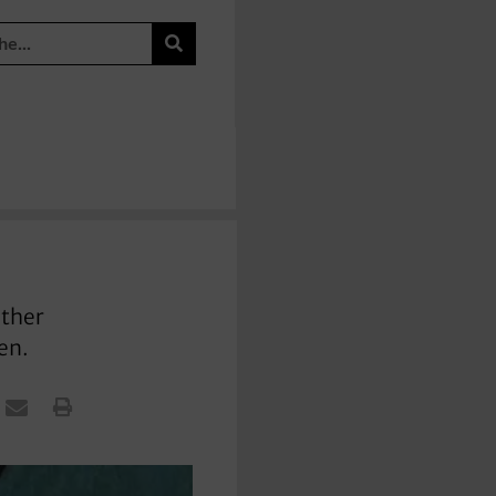
uther
en.