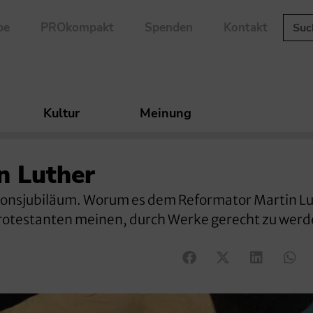
be
PROkompakt
Spenden
Kontakt
Kultur
Meinung
n Luther
onsjubiläum. Worum es dem Reformator Martin L
Protestanten meinen, durch Werke gerecht zu werd