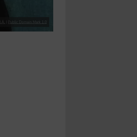
d.Ä.
|
Public Domain Mark 1.0