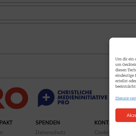
Um dir ein 
um Gerätei
diesen Tech
eindeutige 
erteilst o
beeinträcht
Dienste ver
Akze
PAKT
SPENDEN
KONTAKT
um
Datenschutz
Cookie-Richtlinie