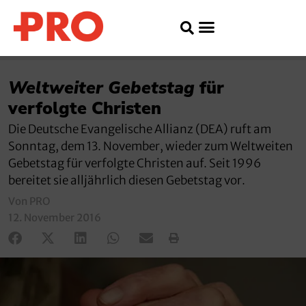
Weltweiter Gebetstag
für
verfolgte Christen
Die Deutsche Evangelische Allianz (DEA) ruft am
Sonntag, dem 13. November, wieder zum Weltweiten
Gebetstag für verfolgte Christen auf. Seit 1996
bereitet sie alljährlich diesen Gebetstag vor.
Von PRO
12. November 2016