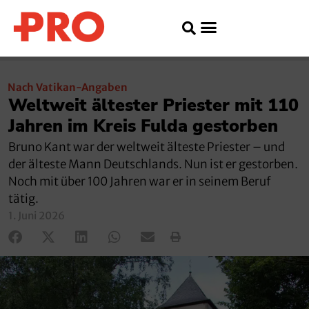
Nach Vatikan-Angaben
Weltweit ältester Priester mit 110
Jahren im Kreis Fulda gestorben
Bruno Kant war der weltweit älteste Priester – und
der älteste Mann Deutschlands. Nun ist er gestorben.
Noch mit über 100 Jahren war er in seinem Beruf
tätig.
1. Juni 2026