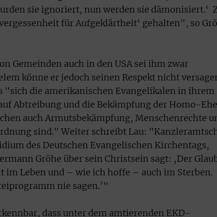
urden sie ignoriert, nun werden sie dämonisiert.‘ 
vergessenheit für Aufgeklärtheit‘ gehalten", so Gr
on Gemeinden auch in den USA sei ihm zwar
lem könne er jedoch seinen Respekt nicht versage
ss "sich die amerikanischen Evangelikalen in ihrem
auf Abtreibung und die Bekämpfung der Homo-Eh
schen auch Armutsbekämpfung, Menschenrechte u
rdnung sind." Weiter schreibt Lau: "Kanzleramtsc
idium des Deutschen Evangelischen Kirchentags,
ermann Gröhe über sein Christsein sagt: ‚Der Glau
lt im Leben und – wie ich hoffe – auch im Sterben.
teiprogramm nie sagen.’"
erkennbar, dass unter dem amtierenden EKD-