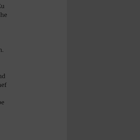
Zu
öhe
n.
e
nd
hef
be