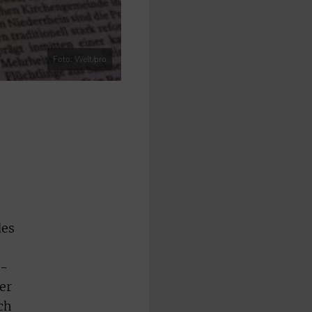
Foto: Welt/pro
des
"-
er
ch