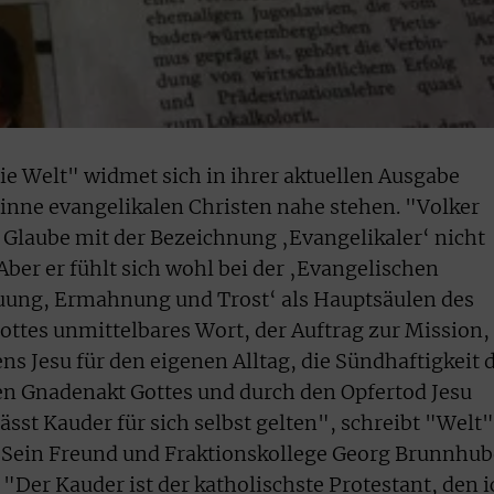
ie Welt" widmet sich in ihrer aktuellen Ausgabe
Sinne evangelikalen Christen nahe stehen. "Volker
n Glaube mit der Bezeichnung ‚Evangelikaler‘ nicht
Aber er fühlt sich wohl bei der ‚Evangelischen
bauung, Ermahnung und Trost‘ als Hauptsäulen des
Gottes unmittelbares Wort, der Auftrag zur Mission,
s Jesu für den eigenen Alltag, die Sündhaftigkeit 
en Gnadenakt Gottes und durch den Opfertod Jesu
lässt Kauder für sich selbst gelten", schreibt "Welt
. Sein Freund und Fraktionskollege Georg Brunnhub
"Der Kauder ist der katholischste Protestant, den i