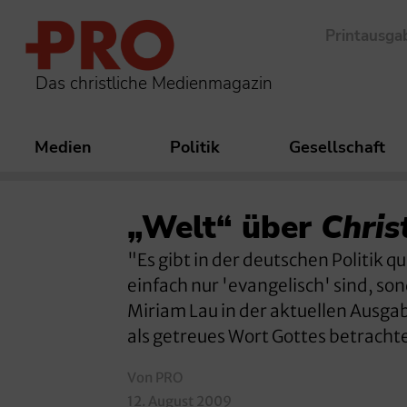
Printausga
Das christliche Medienmagazin
Medien
Politik
Gesellschaft
„Welt“ über
Chris
"Es gibt in der deutschen Politik 
einfach nur 'evangelisch' sind, so
Miriam Lau in der aktuellen Ausgab
als getreues Wort Gottes betrachte
Von PRO
12. August 2009