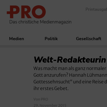
Printausga
Das christliche Medienmagazin
Medien
Politik
Gesellschaft
Welt-Redakteurin
Was macht man als ganz normaler 
Gott anzurufen? Hannah Lühmann 
Gottessehnsucht“ und eine Reise d
ihr erstes Gebet.
Von PRO
29. November 2015