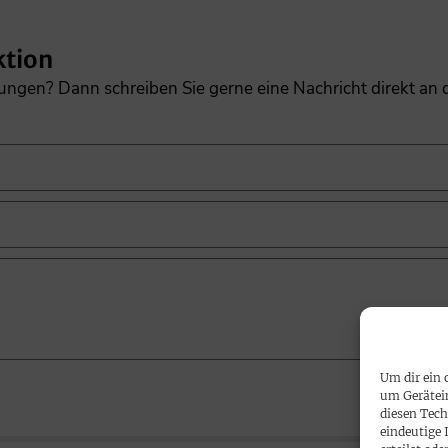
ktion
gungen? Dann schreiben Sie gerne eine Nachricht direkt an
Um dir ein 
um Gerätei
diesen Tech
eindeutige 