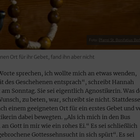
Foto:
Pfarrei St. Bonifatius Berli
 Ort für ihr Gebet, fand ihn aber nicht
e Worte sprechen, ich wollte mich an etwas wenden,
tät des Geschehenen entsprach“, schreibt Hannah
am Sonntag. Sie sei eigentlich Agnostikerin. Was d
Wunsch, zu beten, war, schreibt sie nicht. Stattdess
ach einem geeigneten Ort für ein erstes Gebet und 
tikerin dabei bewegten. „Als ich mich in den Bus
an Gott in mir wie ein rohes Ei.“ Es sei schließlich
gebrochene Gottessehnsucht in sich spürt“. Es sei