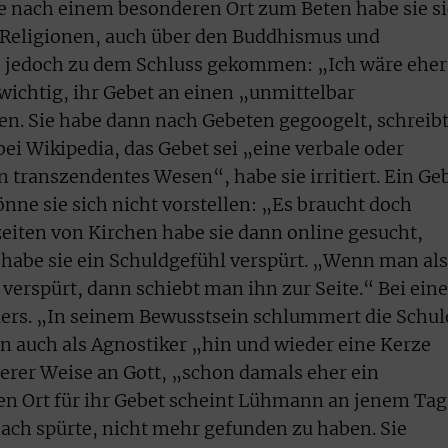
e nach einem besonderen Ort zum Beten habe sie s
Religionen, auch über den Buddhismus und
e jedoch zu dem Schluss gekommen: „Ich wäre eher
s wichtig, ihr Gebet an einen „unmittelbar
ten. Sie habe dann nach Gebeten gegoogelt, schreib
i Wikipedia, das Gebet sei „eine verbale oder
transzendentes Wesen“, habe sie irritiert. Ein Ge
ne sie sich nicht vorstellen: „Es braucht doch
iten von Kirchen habe sie dann online gesucht,
habe sie ein Schuldgefühl verspürt. „Wenn man als
verspürt, dann schiebt man ihn zur Seite.“ Bei ein
ders. „In seinem Bewusstsein schlummert die Schul
 auch als Agnostiker „hin und wieder eine Kerze
erer Weise an Gott, „schon damals eher ein
en Ort für ihr Gebet scheint Lühmann an jenem Tag
ach spürte, nicht mehr gefunden zu haben. Sie