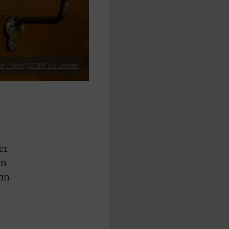
n / flickr
|
CC BY 2.0 Generic
er
en
von