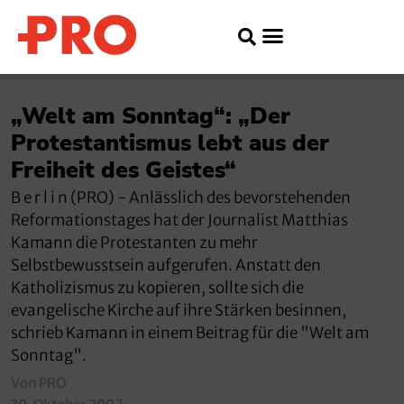
„Welt am Sonntag“: „Der
Protestantismus lebt aus der
Freiheit des Geistes“
B e r l i n (PRO) - Anlässlich des bevorstehenden
Reformationstages hat der Journalist Matthias
Kamann die Protestanten zu mehr
Selbstbewusstsein aufgerufen. Anstatt den
Katholizismus zu kopieren, sollte sich die
evangelische Kirche auf ihre Stärken besinnen,
schrieb Kamann in einem Beitrag für die "Welt am
Sonntag".
Von PRO