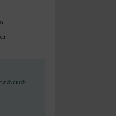
en
ich
rt sich durch