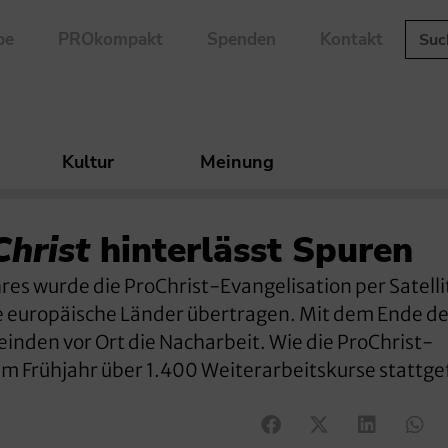
be
PROkompakt
Spenden
Kontakt
Kultur
Meinung
hrist
hinterlässt Spuren
hres wurde die ProChrist-Evangelisation per Satelli
 europäische Länder übertragen. Mit dem Ende de
inden vor Ort die Nacharbeit. Wie die ProChrist-
dem Frühjahr über 1.400 Weiterarbeitskurse stattg