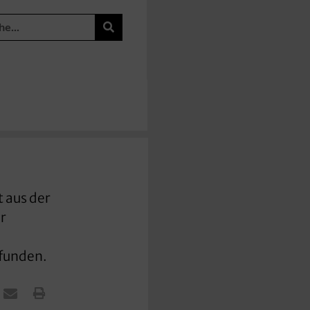
t aus der
r
efunden.