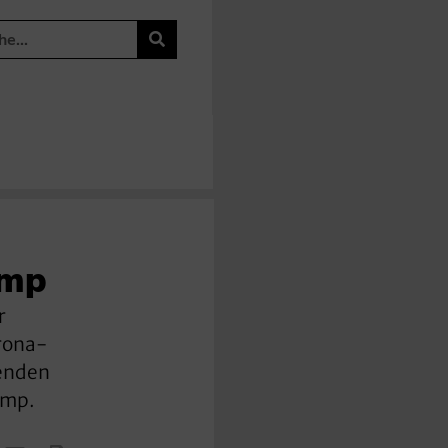
ump
r
rona-
henden
ump.