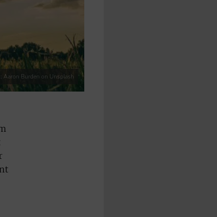
: Aaron Burden on Unsplash
am
t
r
nt