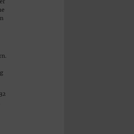
er
ne
en
rn.
ng
 32
d