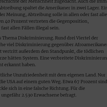
Geschichte der Menschheit zugedacht. Auch die imm
Abtreibung spaltet die Amerikaner in zwei Lager. Ei
er Meinung, Abtreibung solle in allen oder fast all
chen 40 Prozent vertreten die Gegenposition,
fast allen Fällen illegal sein.
s Thema Diskriminierung. Rund drei Viertel der
che viel Diskriminierung gegenüber Afroamerikane
 vertritt außerdem den Standpunkt, die tödlichen
ze hätten System. Eine verbreitete Diskriminieru
nt erkannt haben.
utliche Unzufriedenheit mit dem eigenen Land. Nur
die USA auf einem guten Weg. Etwa 67 Prozent sin
le sich in eine falsche Richtung. Für die
 ungefähr 2.530 Erwachsene befragt.