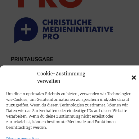
PRINTAUSGABE
Mediadaten
Cookie-Zustimmung
verwalten
PROKOMPAKT
Um dir ein optimales Erlebnis zu bieten, verwenden wir Technologien
Impressum
wie Cookies, um Geräteinformationen zu speichern und/oder darauf
zuzugreifen. Wenn du diesen Technologien zustimmst, können wir
Daten wie das Surfverhalten oder eindeutige IDs auf dieser Website
SPENDEN
verarbeiten. Wenn du deine Zustimmung nicht erteilst oder
zurückziehst, können bestimmte Merkmale und Funktionen
Datenschutz
beeinträchtigt werden.
Dienste verwalten