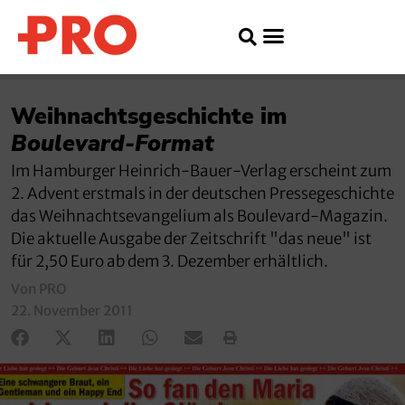
Weihnachtsgeschichte im
Boulevard-Format
Im Hamburger Heinrich-Bauer-Verlag erscheint zum
2. Advent erstmals in der deutschen Pressegeschichte
das Weihnachtsevangelium als Boulevard-Magazin.
Die aktuelle Ausgabe der Zeitschrift "das neue" ist
für 2,50 Euro ab dem 3. Dezember erhältlich.
Von PRO
22. November 2011