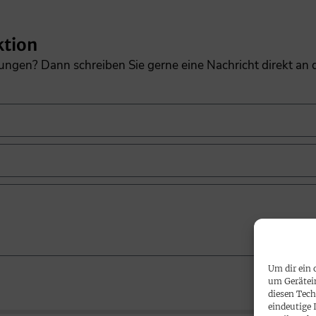
ktion
gungen? Dann schreiben Sie gerne eine Nachricht direkt an
Um dir ein 
um Gerätei
diesen Tech
eindeutige 