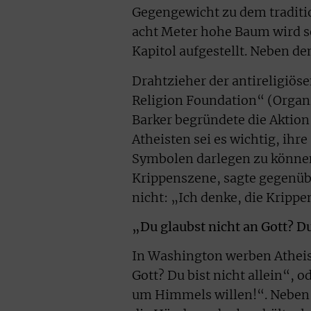
Gegengewicht zu dem traditio
acht Meter hohe Baum wird se
Kapitol aufgestellt. Neben d
Drahtzieher der antireligiös
Religion Foundation“ (Organi
Barker begründete die Aktion
Atheisten sei es wichtig, ihr
Symbolen darlegen zu können.
Krippenszene, sagte gegenübe
nicht: „Ich denke, die Krippen
„Du glaubst nicht an Gott? Du 
In Washington werben Atheist
Gott? Du bist nicht allein“, 
um Himmels willen!“. Neben 