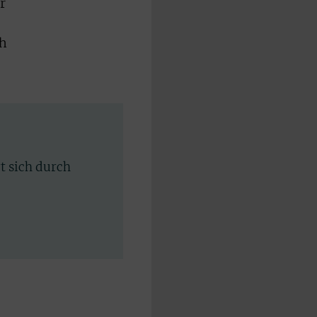
r
ch
rt sich durch