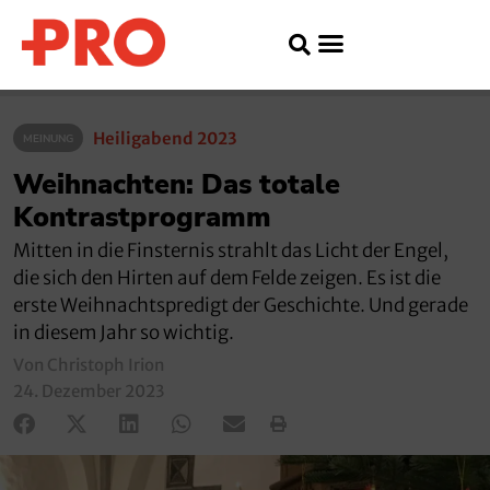
Heiligabend 2023
MEINUNG
Weihnachten: Das totale
Kontrastprogramm
Mitten in die Finsternis strahlt das Licht der Engel,
die sich den Hirten auf dem Felde zeigen. Es ist die
erste Weihnachtspredigt der Geschichte. Und gerade
in diesem Jahr so wichtig.
Von Christoph Irion
24. Dezember 2023