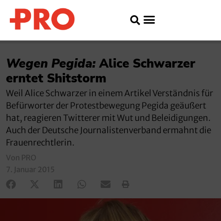
Wegen Pegida:
Alice Schwarzer
erntet Shitstorm
Weil Alice Schwarzer in einem Artikel Verständnis für
Befürworter der Protestbewegung Pegida geäußert
hat, reagieren Twitterer mit Wut und Beleidigungen.
Auch der Deutsche Journalistenverband ermahnt die
Frauenrechtlerin.
Von PRO
7. Januar 2015