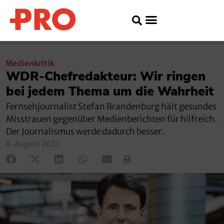
Medienkritik
WDR-Chefredakteur: Wir ringen
bei jedem Thema um die Wahrheit
Fernsehjournalist Stefan Brandenburg hält gesundes
Misstrauen gegenüber Medienberichten für hilfreich.
Der Journalismus werde dadurch besser.
8. August 2023