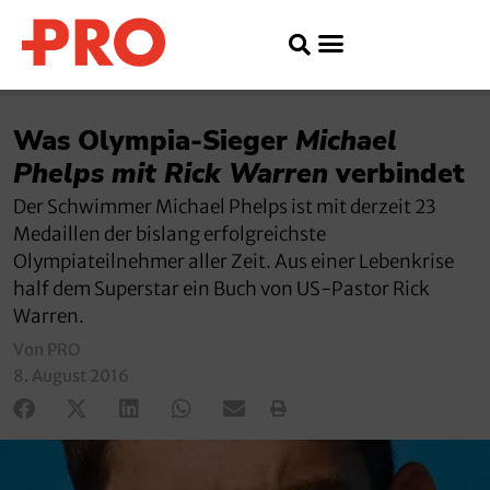
Was Olympia-Sieger
Michael
Phelps mit Rick Warren
verbindet
Der Schwimmer Michael Phelps ist mit derzeit 23
Medaillen der bislang erfolgreichste
Olympiateilnehmer aller Zeit. Aus einer Lebenkrise
half dem Superstar ein Buch von US-Pastor Rick
Warren.
Von PRO
8. August 2016