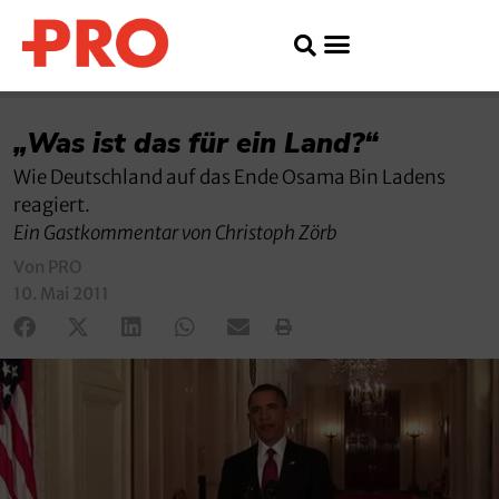
„Was ist das für ein Land?“
Wie Deutschland auf das Ende Osama Bin Ladens
reagiert.
Ein Gastkommentar von Christoph Zörb
Von PRO
10. Mai 2011