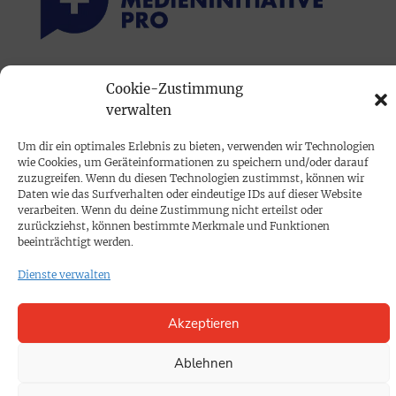
PRINTAUSGABE
Cookie-Zustimmung
verwalten
Mediadaten
Um dir ein optimales Erlebnis zu bieten, verwenden wir Technologien
PROKOMPAKT
wie Cookies, um Geräteinformationen zu speichern und/oder darauf
zuzugreifen. Wenn du diesen Technologien zustimmst, können wir
Impressum
Daten wie das Surfverhalten oder eindeutige IDs auf dieser Website
verarbeiten. Wenn du deine Zustimmung nicht erteilst oder
zurückziehst, können bestimmte Merkmale und Funktionen
SPENDEN
beeinträchtigt werden.
Datenschutz
Dienste verwalten
KONTAKT
Akzeptieren
Cookie-Richtlinie
Ablehnen