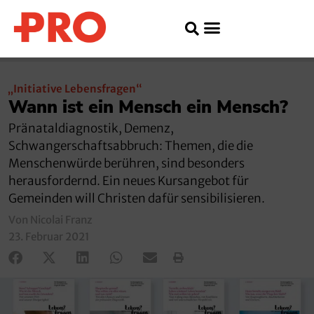
„Initiative Lebensfragen“
Wann ist ein Mensch ein Mensch?
Pränataldiagnostik, Demenz,
Schwangerschaftsabbruch: Themen, die die
Menschenwürde berühren, sind besonders
herausfordernd. Ein neues Kursangebot für
Gemeinden will Christen dafür sensibilisieren.
Von Nicolai Franz
23. Februar 2021