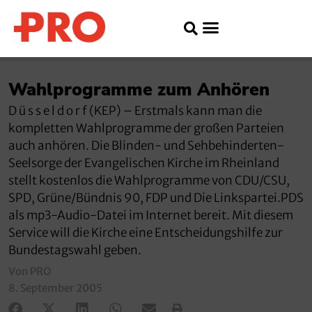
Wahlprogramme zum Anhören
D ü s s e l d o r f (KEP) – Erstmals kann man die
kompletten Wahlprogramme der großen Parteien
auch anhören. Die Blinden- und Sehbehinderten-
Seelsorge der Evangelischen Kirche im Rheinland
stellt kostenlos die Wahlprogramme von CDU/CSU,
SPD, Grüne/Bündnis 90, FDP und Die Linkspartei.PDS
als mp3-Audio-Datei im Internet bereit. Mit diesem
Service will die Kirche eine Entscheidungshilfe zur
Bundestagswahl geben.
Von PRO
8. September 2005