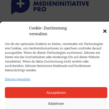
PRINTAUSGABE
Cookie-Zustimmung
verwalten
Mediadaten
Um dir ein optimales Erlebnis zu bieten, verwenden wir Technologien
PROKOMPAKT
wie Cookies, um Geräteinformationen zu speichern und/oder darauf
zuzugreifen. Wenn du diesen Technologien zustimmst, können wir
Impressum
Daten wie das Surfverhalten oder eindeutige IDs auf dieser Website
verarbeiten. Wenn du deine Zustimmung nicht erteilst oder
zurückziehst, können bestimmte Merkmale und Funktionen
SPENDEN
beeinträchtigt werden.
Datenschutz
Dienste verwalten
KONTAKT
Akzeptieren
Cookie-Richtlinie
Ablehnen