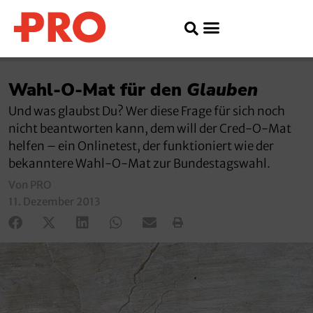
Wahl-O-Mat für den
Glauben
Und was glaubst Du? Wer diese Frage für sich noch
nicht beantworten kann, dem will der Cred-O-Mat
helfen – ein Onlinetest, der funktioniert wie der
bekanntere Wahl-O-Mat zur Bundestagswahl.
Von PRO
11. Dezember 2013