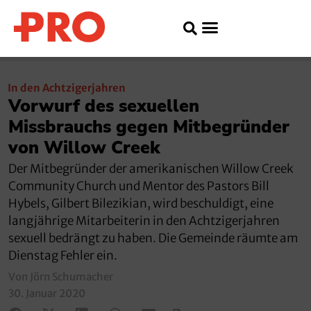
In den Achtzigerjahren
Vorwurf des sexuellen
Missbrauchs gegen Mitbegründer
von Willow Creek
Der Mitbegründer der amerikanischen Willow Creek
Community Church und Mentor des Pastors Bill
Hybels, Gilbert Bilezikian, wird beschuldigt, eine
langjährige Mitarbeiterin in den Achtzigerjahren
sexuell bedrängt zu haben. Die Gemeinde räumte am
Dienstag Fehler ein.
Von Jörn Schumacher
30. Januar 2020