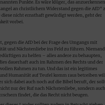
enannten Punkte. Es wäre klüger, das anzuerkennen
„Mangel an christlichem Widerstand gegen die AfD“ 
 diese nicht ernsthaft gewürdigt werden, geht der
keit vorbei.
ht, gegen die AfD bei der Frage des Umgangs mit
ät und Nächstenliebe ins Feld zu führen. Niemand
edürftigen zu helfen – alles andere zu behaupten,
 dies dauerhaft auch im Rahmen des Rechts und der
ollen Rahmen zu tun. Und das ist ein legitimes
t und Humanität auf Teufel komm raus betreiben wil
 sich dabei auch noch auf die Bibel beruft, der soll
 nicht nur der Ruf nach Nächstenliebe, sondern auc
rschern findet, die das Recht nicht beugen.
er dieses Landes sollten zudem in Betracht ziehen,