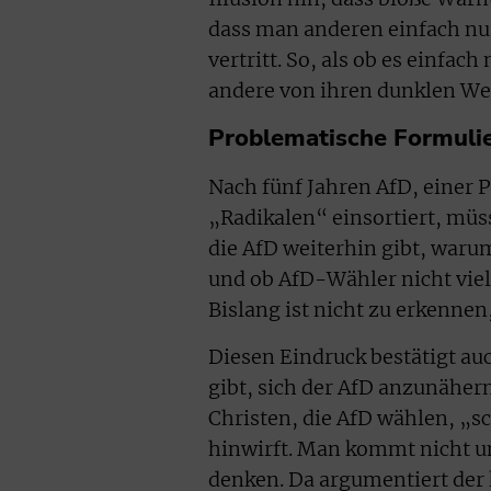
dass man anderen einfach nu
vertritt. So, als ob es einfa
andere von ihren dunklen W
Problematische Formuli
Nach fünf Jahren AfD, einer 
„Radikalen“ einsortiert, mü
die AfD weiterhin gibt, waru
und ob AfD-Wähler nicht viel
Bislang ist nicht zu erkenne
Diesen Eindruck bestätigt a
gibt, sich der AfD anzunähern
Christen, die AfD wählen, „s
hinwirft. Man kommt nicht um
denken. Da argumentiert der k