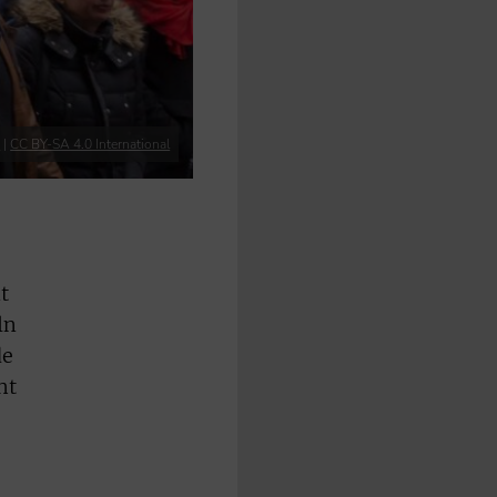
a
|
CC BY-SA 4.0 International
t
ln
de
ht