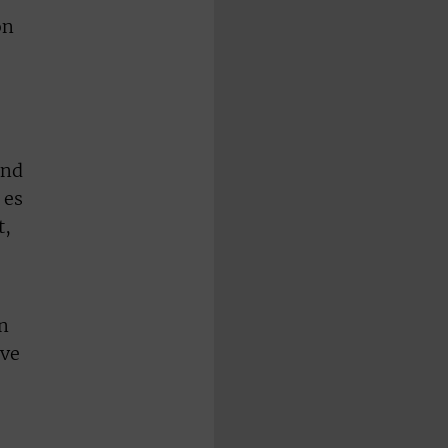
on
und
 es
t,
n
ive