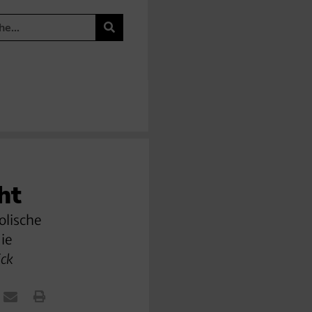
ht
olische
ie
ick