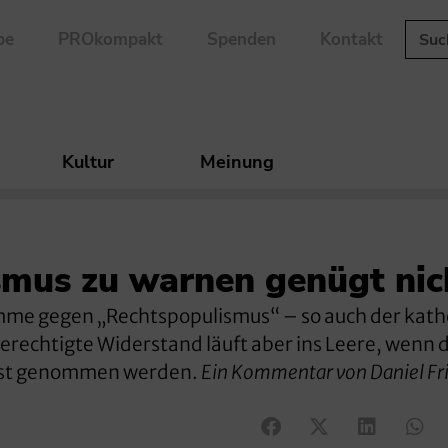
be
PROkompakt
Spenden
Kontakt
Kultur
Meinung
smus zu warnen genügt nic
imme gegen „Rechtspopulismus“ – so auch der kath
erechtigte Widerstand läuft aber ins Leere, wenn d
rnst genommen werden.
Ein Kommentar von Daniel Fr