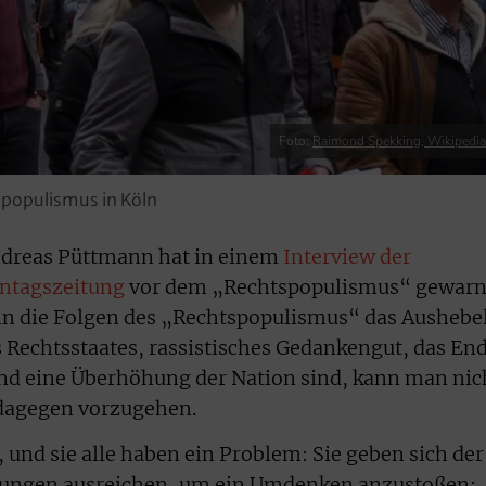
Foto:
Raimond Spekking, Wikipedi
spopulismus in Köln
Andreas Püttmann hat in einem
Interview der
nntagszeitung
vor dem „Rechtspopulismus“ gewarn
enn die Folgen des „Rechtspopulismus“ das Aushebe
 Rechtsstaates, rassistisches Gedankengut, das En
und eine Überhöhung der Nation sind, kann man nic
dagegen vorzugehen.
, und sie alle haben ein Problem: Sie geben sich der
rnungen ausreichen, um ein Umdenken anzustoßen;