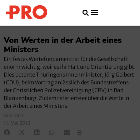
Von
Werten
in der Arbeit eines
Ministers
Ein festes Wertefundament ist für die Gesellschaft
enorm wichtig, weil es ihr Halt und Orientierung gibt.
Dies betonte Thüringens Innenminister, Jörg Geibert
(CDU), beim Vortrag anlässlich des Bundestreffens
der Christlichen Polizeivereinigung (CPV) in Bad
Blankenburg. Zudem referierte er über die Werte in
der Arbeit eines Ministers.
Von PRO
11. Mai 2012