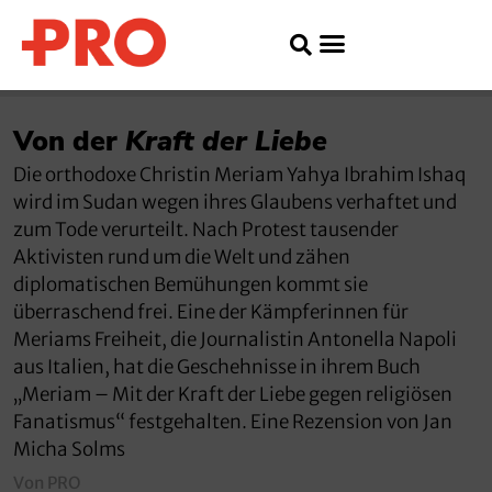
Von der
Kraft der Liebe
Die orthodoxe Christin Meriam Yahya Ibrahim Ishaq
wird im Sudan wegen ihres Glaubens verhaftet und
zum Tode verurteilt. Nach Protest tausender
Aktivisten rund um die Welt und zähen
diplomatischen Bemühungen kommt sie
überraschend frei. Eine der Kämpferinnen für
Meriams Freiheit, die Journalistin Antonella Napoli
aus Italien, hat die Geschehnisse in ihrem Buch
„Meriam – Mit der Kraft der Liebe gegen religiösen
Fanatismus“ festgehalten. Eine Rezension von Jan
Micha Solms
Von PRO