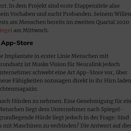
t. In dem Projekt sind erste Etappenziele also
 sein Vorhaben und sucht Probanden. Seinem Wille
ests am Menschen bereits im zweiten Quartal 2020
iegel
am Mittwoch.
m App-Store
ie Implantate in erster Linie Menschen mit
undsatz ist Musks Vision für Neuralink jedoch
nternehmer schwebt eine Art App-Store vor, über
neue Fähigkeiten sozusagen direkt in ihr Hirn lade
ichtenmagazin.
ind noch Hürden zu nehmen. Eine Genehmigung für ei
 Menschen liegt dem Unternehmer nach Spiegel-
grundlegende Hürde liegt jedoch in der Frage: Sind
s mit Maschinen zu verbinden? Die Antwort auf die