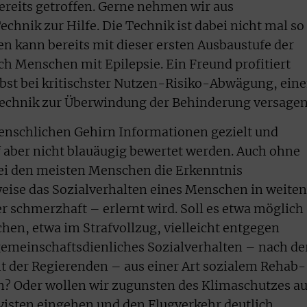
ereits getroffen. Gerne nehmen wir aus
hnik zur Hilfe. Die Technik ist dabei nicht mal so
n kann bereits mit dieser ersten Ausbaustufe der
h Menschen mit Epilepsie. Ein Freund profitiert
lbst bei kritischster Nutzen-Risiko-Abwägung, ein
Technik zur Überwindung der Behinderung versage
nschlichen Gehirn Informationen gezielt und
f aber nicht blauäugig bewertet werden. Auch ohne
bei den meisten Menschen die Erkenntnis
weise das Sozialverhalten eines Menschen in weiten
r schmerzhaft – erlernt wird. Soll es etwa möglich
hen, etwa im Strafvollzug, vielleicht entgegen
gemeinschaftsdienliches Sozialverhalten – nach de
t der Regierenden – aus einer Art sozialem Rehab-
? Oder wollen wir zugunsten des Klimaschutzes au
isten eingehen und den Flugverkehr deutlich