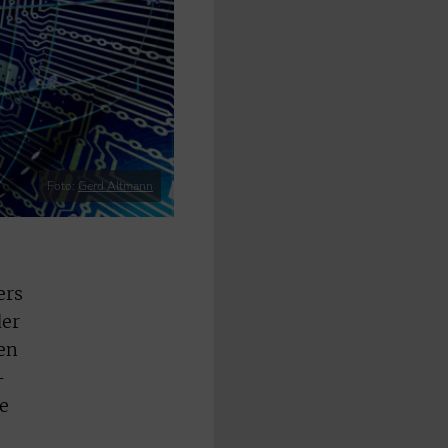
Foto:
Gerd Altmann
ers
der
en
-
e