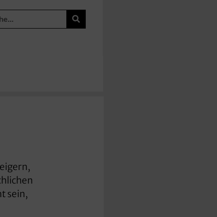
eigern,
chlichen
t sein,