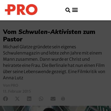
Vom
Schwulen-Aktivisten
zum
Pastor
Michael Glatze gründete sein eigenes
Schwulenmagazin und lebte zehn Jahre mit einem
Mann zusammen. Dann wurde er Christ und
heiratete eine Frau. Die Berlinale hat nun einen Film
über seine Lebenswende gezeigt. Eine Filmkritik von
Anna Lutz
Von PRO
11. Februar 2015