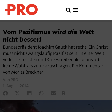
Vom Pazifismus
wird die Welt
nicht besser!
Bundespräsident Joachim Gauck hat recht: Ein Christ
muss nicht zwangsläufig Pazifist sein. In einer Welt
voller Terroristen und Kriegstreiber bleibt uns oft
keine Wahl, als zurückzuschlagen. Ein Kommentar
von Moritz Breckner
Von PRO
1. August 2014