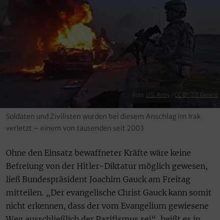
Foto:
U.S. Army
|
CC BY 2.0 Generic
Soldaten und Zivilisten wurden bei diesem Anschlag im Irak
verletzt – einem von tausenden seit 2003
Ohne den Einsatz bewaffneter Kräfte wäre keine
Befreiung von der Hitler-Diktatur möglich gewesen,
ließ Bundespräsident Joachim Gauck am Freitag
mitteilen. „Der evangelische Christ Gauck kann somit
nicht erkennen, dass der vom Evangelium gewiesene
Weg ausschließlich der Pazifismus sei“, heißt es in