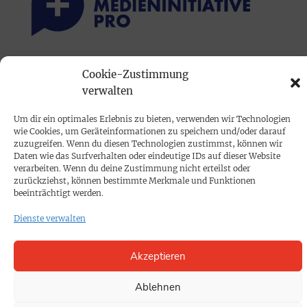
PRINTAUSGABE
Cookie-Zustimmung
verwalten
Mediadaten
Um dir ein optimales Erlebnis zu bieten, verwenden wir Technologien
PROKOMPAKT
wie Cookies, um Geräteinformationen zu speichern und/oder darauf
zuzugreifen. Wenn du diesen Technologien zustimmst, können wir
Impressum
Daten wie das Surfverhalten oder eindeutige IDs auf dieser Website
verarbeiten. Wenn du deine Zustimmung nicht erteilst oder
zurückziehst, können bestimmte Merkmale und Funktionen
SPENDEN
beeinträchtigt werden.
Datenschutz
Dienste verwalten
KONTAKT
Akzeptieren
Cookie-Richtlinie
Ablehnen