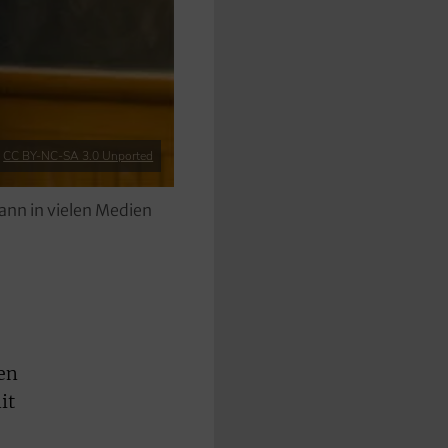
|
CC BY-NC-SA 3.0 Unported
nn in vielen Medien
nen
it