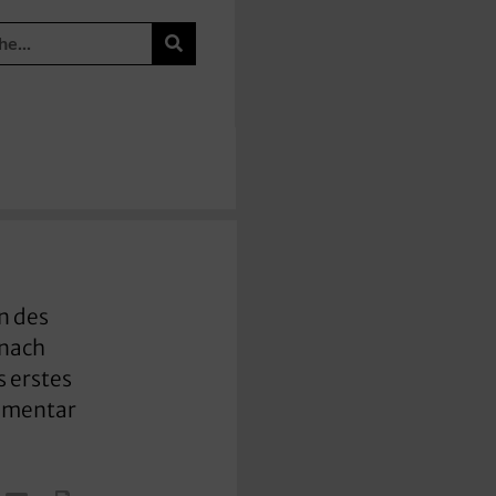
n des
 nach
s erstes
ommentar