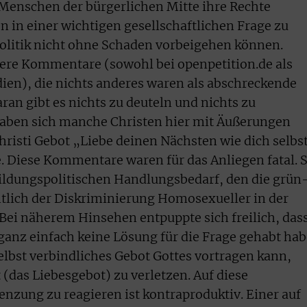
enschen der bürgerlichen Mitte ihre Rechte
in einer wichtigen gesellschaftlichen Frage zu
 Politik nicht ohne Schaden vorbeigehen können.
dere Kommentare (sowohl bei openpetition.de als
ien), die nichts anderes waren als abschreckende
an gibt es nichts zu deuteln und nichts zu
aben sich manche Christen hier mit Äußerungen
risti Gebot „Liebe deinen Nächsten wie dich selbs
 Diese Kommentare waren für das Anliegen fatal. S
ildungspolitischen Handlungsbedarf, den die grün
tlich der Diskriminierung Homosexueller in der
Bei näherem Hinsehen entpuppte sich freilich, das
anz einfach keine Lösung für die Frage gehabt ha
selbst verbindliches Gebot Gottes vortragen kann,
(das Liebesgebot) zu verletzen. Auf diese
nzung zu reagieren ist kontraproduktiv. Einer auf