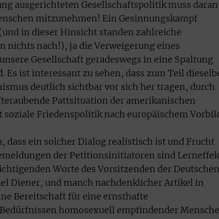
ung ausgerichteten Gesellschaftspolitik muss daran
 Menschen mitzunehmen! Ein Gesinnungskampf
(und in dieser Hinsicht standen zahlreiche
nichts nach!), ja die Verweigerung eines
 unsere Gesellschaft geradeswegs in eine Spaltung
 Es ist interessant zu sehen, dass zum Teil diesel
ismus deutlich sichtbar vor sich her tragen, durch
äfteraubende Pattsituation der amerikanischen
tt soziale Friedenspolitik nach europäischem Vorbil
, dass ein solcher Dialog realistisch ist und Frucht
emeldungen der Petitionsinitiatoren sind Lerneffek
wichtigenden Worte des Vorsitzenden der Deutsche
el Diener, und manch nachdenklicher Artikel in
ne Bereitschaft für eine ernsthafte
 Bedürfnissen homosexuell empfindender Mensche