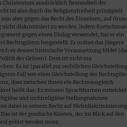
im Christentum ausdrücklich Bestandteil der
ht ist also durch die Religionsfreiheit prinzipiell
t nun aber gegen das Recht des Einzelnen, auf Grun
g nicht diskriminiert zu werden. Indem Kretschma
 Argument gegen einen Dialog verwendet, hat er ein
ei Rechtsgütern hergestellt. Er ordnet das jüngere
eich es dessen historische Voraussetzung bildet (da
olitik der Grünen). Dem ist nicht nur
chen: Es ist (parallel zur rechtlichen Gleichstellun
gsten Fall von einer Gleichstellung der Rechtsgüte
nz, dass zwischen ihnen ein Rechteausgleich
nkret heißt das: Es müssen Sprachformen entwickel
eligiöse und nichtreligiöse Stellungnahmen
en dabei in seinem Recht auf Nichtdiskriminierun
Das ist der gordische Knoten, der im Blick auf den
and gelöst werden muss.