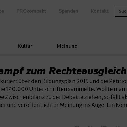
be
PROkompakt
Spenden
Kontakt
Kultur
Meinung
ampf zum Rechteausgleich
tiert über den Bildungsplan 2015 und die Petitio
 die 190.000 Unterschriften sammelte. Wollte man
e Zwischenbilanz zu der Debatte ziehen, so fällt al
her und veröffentlichter Meinung ins Auge. Ein K