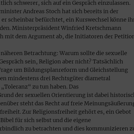
htlich schwerer, sich auf ein Gespräch einzulassen.
ister Andreas Stoch hat sich bereits in der
s er scheinbar befürchtet, ein Kurswechsel könne i
den. Ministerpräsident Winfried Kretschmann
 mit dem Argument ab, die Initiatoren der Petitio
 näheren Betrachtung: Warum sollte die sexuelle
Gespräch sein, Religion aber nicht? Tatsächlich
 Frage um Bildungsplanreform und Gleichstellung
en mindestens drei Rechtsgüter diametral
t „Toleranz“ zu tun haben. Das
rund der sexuellen Orientierung ist dabei historis
genüber steht das Recht auf freie Meinungsäußerun
reiheit. Zur Religionsfreiheit gehört es, ein Gebot
 Bibel für sich selbst und die eigene
erbindlich zu betrachten und dies kommunizieren z