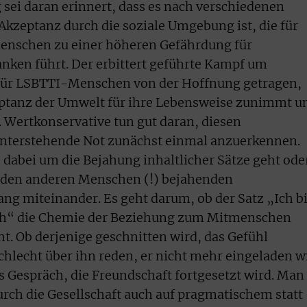
sei daran erinnert, dass es nach verschiedenen
kzeptanz durch die soziale Umgebung ist, die für
nschen zu einer höheren Gefährdung für
nken führt. Der erbittert geführte Kampf um
t für LSBTTI-Menschen von der Hoffnung getragen,
zeptanz der Umwelt für ihre Lebensweise zunimmt u
. Wertkonservative tun gut daran, diesen
terstehende Not zunächst einmal anzuerkennen.
es dabei um die Bejahung inhaltlicher Sätze geht ode
n, den anderen Menschen (!) bejahenden
 miteinander. Es geht darum, ob der Satz „Ich b
sch“ die Chemie der Beziehung zum Mitmenschen
ht. Ob derjenige geschnitten wird, das Gefühl
hlecht über ihn reden, er nicht mehr eingeladen w
 Gespräch, die Freundschaft fortgesetzt wird. Man
ch die Gesellschaft auch auf pragmatischem statt