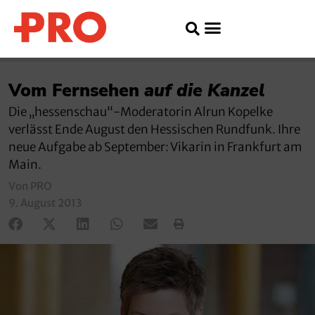
Vom Fernsehen
auf die Kanzel
Die „hessenschau“-Moderatorin Alrun Kopelke
verlässt Ende August den Hessischen Rundfunk. Ihre
neue Aufgabe ab September: Vikarin in Frankfurt am
Main.
Von PRO
9. August 2013