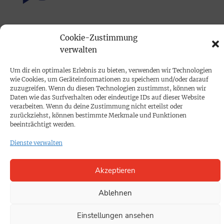
PRINTAUSGABE
Cookie-Zustimmung
Mediadaten
verwalten
Um dir ein optimales Erlebnis zu bieten, verwenden wir Technologien
PROKOMPAKT
wie Cookies, um Geräteinformationen zu speichern und/oder darauf
Impressum
zuzugreifen. Wenn du diesen Technologien zustimmst, können wir
Daten wie das Surfverhalten oder eindeutige IDs auf dieser Website
verarbeiten. Wenn du deine Zustimmung nicht erteilst oder
zurückziehst, können bestimmte Merkmale und Funktionen
SPENDEN
beeinträchtigt werden.
Datenschutz
Dienste verwalten
KONTAKT
Akzeptieren
Cookie-Richtlinie
Ablehnen
Einstellungen ansehen