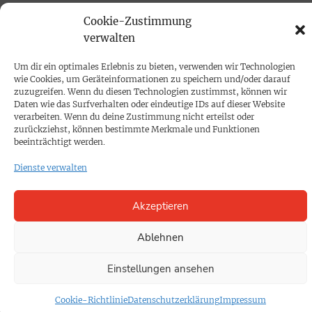
PRINTAUSGABE
Cookie-Zustimmung
verwalten
Mediadaten
Um dir ein optimales Erlebnis zu bieten, verwenden wir Technologien
PROKOMPAKT
wie Cookies, um Geräteinformationen zu speichern und/oder darauf
zuzugreifen. Wenn du diesen Technologien zustimmst, können wir
Impressum
Daten wie das Surfverhalten oder eindeutige IDs auf dieser Website
verarbeiten. Wenn du deine Zustimmung nicht erteilst oder
zurückziehst, können bestimmte Merkmale und Funktionen
SPENDEN
beeinträchtigt werden.
Datenschutz
Dienste verwalten
KONTAKT
Akzeptieren
Cookie-Richtlinie
Ablehnen
Einstellungen ansehen
Cookie-Richtlinie
Datenschutzerklärung
Impressum