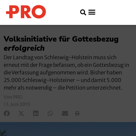
Volksinitiative für Gottesbezug
erfolgreich
Der Landtag von Schleswig-Holstein muss sich
erneut mit der Frage befassen, ob ein Gottesbezug in
die Verfassung aufgenommen wird. Bisher haben
25.000 Schleswig-Holsteiner – und damit 5.000
mehr als notwendig – die Petition unterzeichnet.
Von PRO
13. Juni 2015