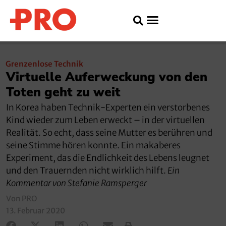
Grenzenlose Technik
Virtuelle Auferweckung von den
Toten geht zu weit
In Korea haben Technik-Experten ein verstorbenes
Kind wieder zum Leben erweckt – in der virtuellen
Realität. So echt, dass seine Mutter es berühren und
seine Stimme hören konnte. Ein makaberes
Experiment, das die Endlichkeit des Lebens leugnet
und den Trauernden nicht wirklich hilft.
Ein
Kommentar von Stefanie Ramsperger
Von PRO
13. Februar 2020