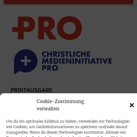
PRINTAUSGABE
Mediadaten
Cookie-Zustimmung
verwalten
PROKOMPAKT
Um dir ein optimales Erlebnis zu bieten, verwenden wir Technologien
Impressum
wie Cookies, um Geräteinformationen zu speichern und/oder darauf
zuzugreifen. Wenn du diesen Technologien zustimmst, können wir