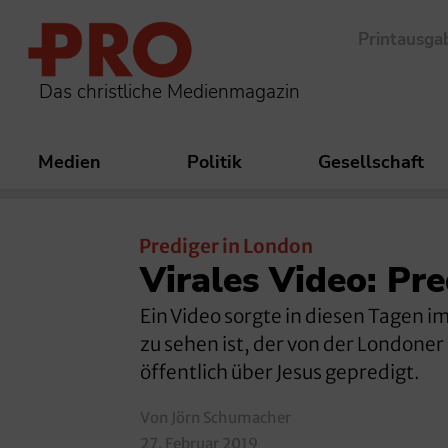
Printausga
Das christliche Medienmagazin
Medien
Politik
Gesellschaft
Prediger in London
Virales Video: Pre
Ein Video sorgte in diesen Tagen i
zu sehen ist, der von der Londoner
öffentlich über Jesus gepredigt.
Von Jörn Schumacher
27. Februar 2019