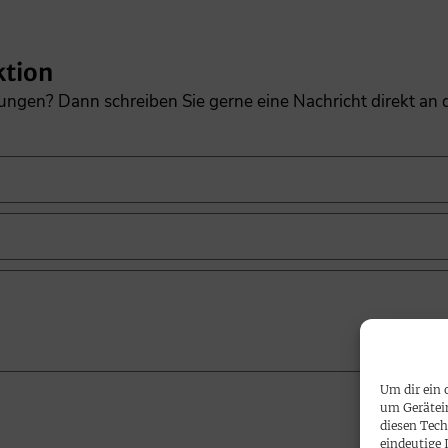
ktion
gungen? Dann schreiben Sie gerne eine Nachricht direkt an
Um dir ein 
um Gerätei
diesen Tech
eindeutige 