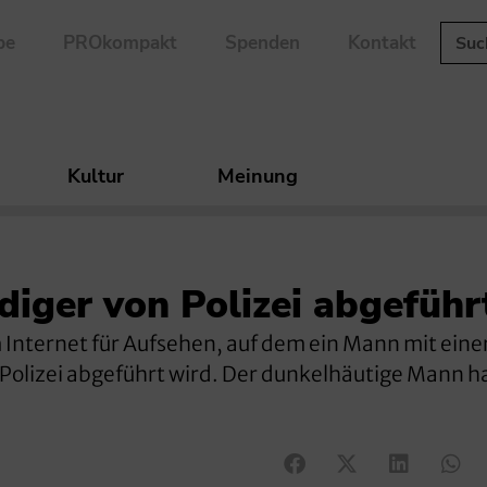
be
PROkompakt
Spenden
Kontakt
Kultur
Meinung
diger von Polizei abgeführ
m Internet für Aufsehen, auf dem ein Mann mit einer
 Polizei abgeführt wird. Der dunkelhäutige Mann h