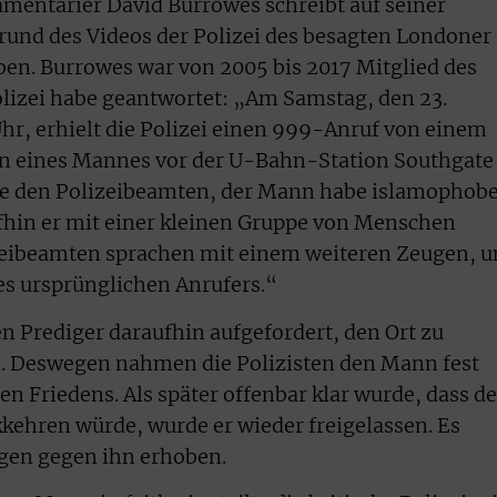
amentarier David Burrowes schreibt auf seiner
grund des Videos der Polizei des besagten Londoner
ben. Burrowes war von 2005 bis 2017 Mitglied des
olizei habe geantwortet: „Am Samstag, den 23.
hr, erhielt die Polizei einen 999-Anruf von einem
ten eines Mannes vor der U-Bahn-Station Southgate
gte den Polizeibeamten, der Mann habe islamophob
hin er mit einer kleinen Gruppe von Menschen
izeibeamten sprachen mit einem weiteren Zeugen, 
des ursprünglichen Anrufers.“
n Prediger daraufhin aufgefordert, den Ort zu
e. Deswegen nahmen die Polizisten den Mann fest
n Friedens. Als später offenbar klar wurde, dass de
kehren würde, wurde er wieder freigelassen. Es
gen gegen ihn erhoben.