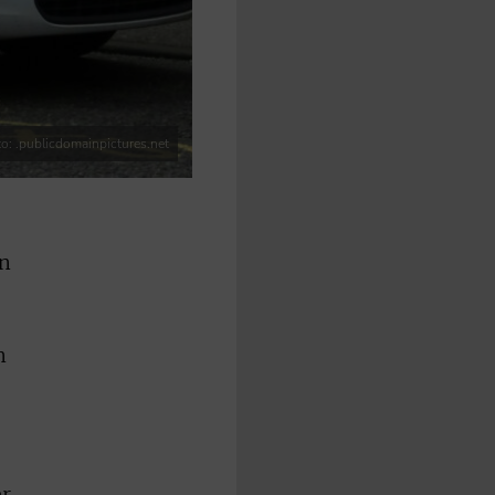
o: .publicdomainpictures.net
on
,
n
er