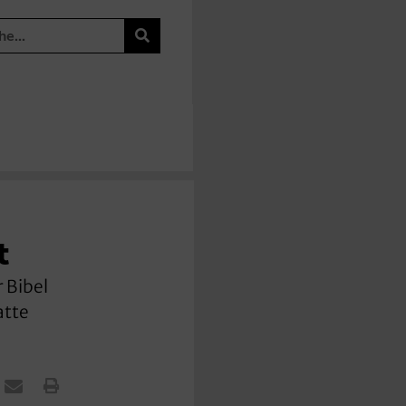
t
 Bibel
atte