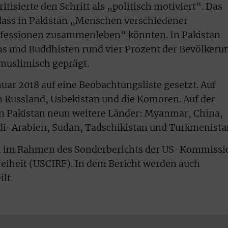
tisierte den Schritt als „politisch motiviert“. Das
dass in Pakistan „Menschen verschiedener
fessionen zusammenleben“ könnten. In Pakistan
khs und Buddhisten rund vier Prozent der Bevölkeru
t muslimisch geprägt.
uar 2018 auf eine Beobachtungsliste gesetzt. Auf
un Russland, Usbekistan und die Komoren. Auf der
n Pakistan neun weitere Länder: Myanmar, China,
udi-Arabien, Sudan, Tadschikistan und Turkmenista
lich im Rahmen des Sonderberichts der US-Kommissi
freiheit (USCIRF). In dem Bericht werden auch
lt.