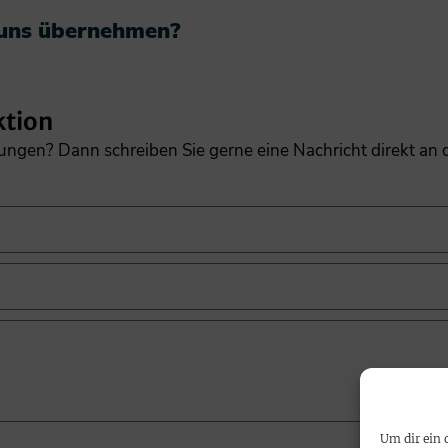
 uns übernehmen?​
ktion
gungen? Dann schreiben Sie gerne eine Nachricht direkt an
Um dir ein 