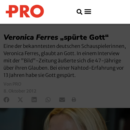
Veronica Ferres
„spürte Gott“
Eine der bekanntesten deutschen Schauspielerinnen,
Veronica Ferres, glaubt an Gott. In einem Interview
mit der "Bild"-Zeitung äußerte sich die 47-Jährige
über ihren Glauben. Bei einer Nahtod-Erfahrung vor
13 Jahren habe sie Gott gespürt.
Von PRO
8. Oktober 2012