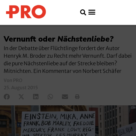
Vernunft oder
Nächstenliebe?
In der Debatte über Flüchtlinge fordert der Autor
Henryk M. Broder zu Recht mehr Vernunft. Darf dabei
die pure Nächstenliebe auf der Strecke bleiben?
Mitnichten. Ein Kommentar von Norbert Schäfer
Von PRO
25. August 2015