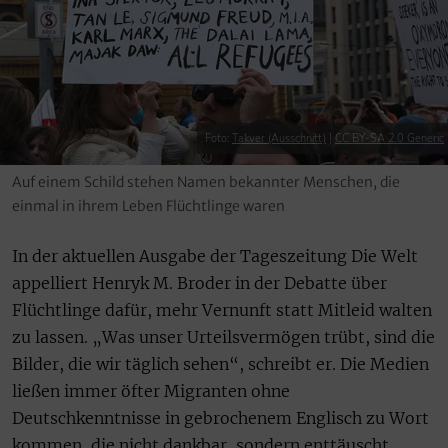
Foto:
Takver (Ausschnitt)
|
CC BY-SA 2.0 Generic
Auf einem Schild stehen Namen bekannter Menschen, die
einmal in ihrem Leben Flüchtlinge waren
In der aktuellen Ausgabe der Tageszeitung Die Welt
appelliert Henryk M. Broder in der Debatte über
Flüchtlinge dafür, mehr Vernunft statt Mitleid walten
zu lassen. „Was unser Urteilsvermögen trübt, sind die
Bilder, die wir täglich sehen“, schreibt er. Die Medien
ließen immer öfter Migranten ohne
Deutschkenntnisse in gebrochenem Englisch zu Wort
kommen, die nicht dankbar, sondern enttäuscht