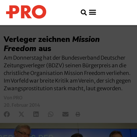
Verleger zeichnen
Mission
Freedom
aus
Am Donnerstag hat der Bundesverband Deutscher
Zeitungsverleger (BDZV) seinen Bürgerpreis an die
christliche Organisation Mission Freedom verliehen.
Im Vorfeld war breite Kritik am Verein, der sich gegen
Zwangsprostitution stark macht, laut geworden.
Von PRO
20. Februar 2014