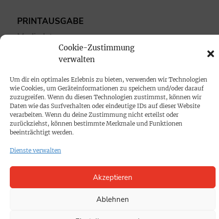
PRINTAUSGABE
Mediadaten
Cookie-Zustimmung
verwalten
PROKOMPAKT
Impressum
Um dir ein optimales Erlebnis zu bieten, verwenden wir Technologien
wie Cookies, um Geräteinformationen zu speichern und/oder darauf
zuzugreifen. Wenn du diesen Technologien zustimmst, können wir
Daten wie das Surfverhalten oder eindeutige IDs auf dieser Website
SPENDEN
verarbeiten. Wenn du deine Zustimmung nicht erteilst oder
Datenschutz
zurückziehst, können bestimmte Merkmale und Funktionen
beeinträchtigt werden.
KONTAKT
Dienste verwalten
Cookie-Richtlinie
Akzeptieren
Ablehnen