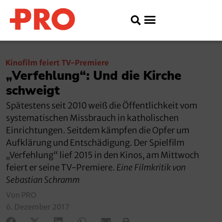
Kinofilm feiert TV-Premiere
„Verfehlung“: Und die Kirche
schweigt
Spätestens seit 2010 weiß die Öffentlichkeit vom
systematischen Missbrauch in katholischen
Einrichtungen. Seitdem kämpfen die Opfer um
Aufklärung und Entschädigung. Der Spielfilm
„Verfehlung“ lief 2015 in den Kinos, am Mittwoch
feiert er seine TV-Premiere.
Eine Filmkritik von
Sebastian Schramm
Von PRO
6. Dezember 2017