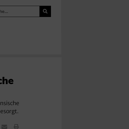
che
ensische
besorgt.