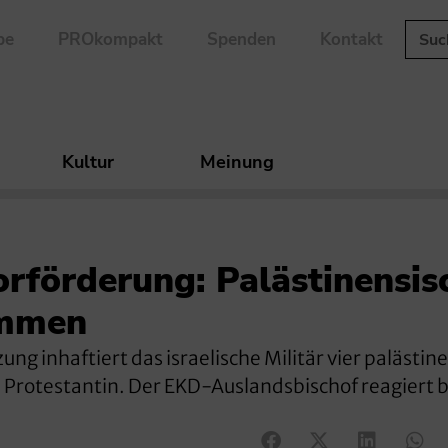
be
PROkompakt
Spenden
Kontakt
Kultur
Meinung
orförderung: Palästinensis
ommen
g inhaftiert das israelische Militär vier palästin
e Protestantin. Der EKD-Auslandsbischof reagiert 