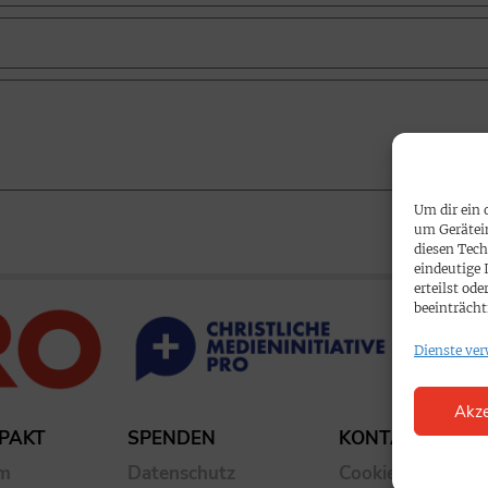
Um dir ein 
um Gerätei
diesen Tech
eindeutige 
erteilst o
beeinträcht
Dienste ver
Akze
PAKT
SPENDEN
KONTAKT
um
Datenschutz
Cookie-Richtlinie