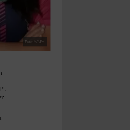
Foto: WAFA
h
l“.
en
r