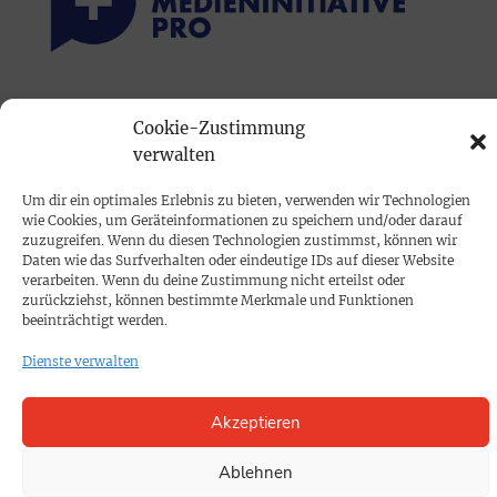
PRINTAUSGABE
Cookie-Zustimmung
Mediadaten
verwalten
Um dir ein optimales Erlebnis zu bieten, verwenden wir Technologien
PROKOMPAKT
wie Cookies, um Geräteinformationen zu speichern und/oder darauf
Impressum
zuzugreifen. Wenn du diesen Technologien zustimmst, können wir
Daten wie das Surfverhalten oder eindeutige IDs auf dieser Website
verarbeiten. Wenn du deine Zustimmung nicht erteilst oder
zurückziehst, können bestimmte Merkmale und Funktionen
SPENDEN
beeinträchtigt werden.
Datenschutz
Dienste verwalten
KONTAKT
Akzeptieren
Cookie-Richtlinie
Ablehnen