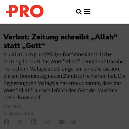
Verbot: Zeitung schreibt „Allah“
statt „Gott“
K u a l a L u m p u r (PRO) - Darf eine katholische
Zeitung für Gott das Wort "Allah" benutzen? Darüber
herrscht in Malaysia seit längerem eine Diskussion,
die am Donnerstag neuen Zündstoff erhalten hat. Die
Regierung von Malaysia hat erneut betont, dass das
Wort "Allah" ausschließlich den Gott der Muslime
bezeichnen darf.
Von PRO
4. Januar 2008