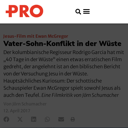
Jesus-Film mit Ewan McGregor
Vater-Sohn-Konflikt in der Wüste
Der kolumbianische Regisseur Rodrigo Garcia hat mit
„40 Tage in der Wüste“ einen etwas erratischen Film
gedreht, der angelehnt ist an den biblischen Bericht
von der Versuchung Jesu in der Wüste.
Hauptsächliches Kuriosum: Der schottische
Schauspieler Ewan McGregor spielt sowohl Jesus als
auch den Teufel.
Eine Filmkritik von Jörn Schumacher
Von Jörn Schumacher
12. April 2017