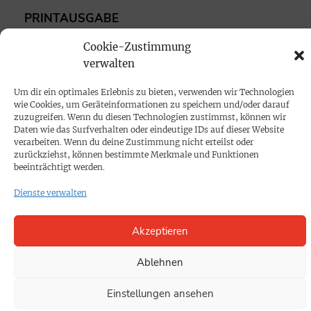
PRINTAUSGABE
Mediadaten
Cookie-Zustimmung
verwalten
PROKOMPAKT
Um dir ein optimales Erlebnis zu bieten, verwenden wir Technologien
Impressum
wie Cookies, um Geräteinformationen zu speichern und/oder darauf
zuzugreifen. Wenn du diesen Technologien zustimmst, können wir
Daten wie das Surfverhalten oder eindeutige IDs auf dieser Website
SPENDEN
verarbeiten. Wenn du deine Zustimmung nicht erteilst oder
zurückziehst, können bestimmte Merkmale und Funktionen
Datenschutz
beeinträchtigt werden.
Dienste verwalten
KONTAKT
Cookie-Richtlinie
Akzeptieren
Ablehnen
Einstellungen ansehen