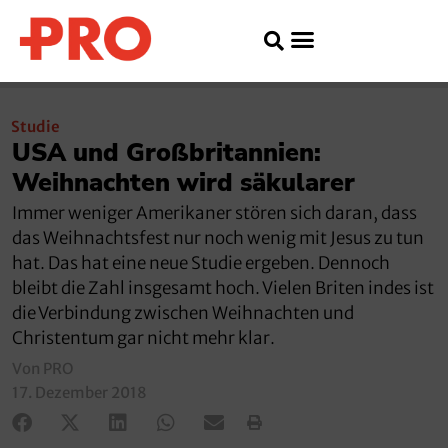
Studie
USA und Großbritannien:
Weihnachten wird säkularer
Immer weniger Amerikaner stören sich daran, dass
das Weihnachtsfest nur noch wenig mit Jesus zu tun
hat. Das hat eine neue Studie ergeben. Dennoch
bleibt die Zahl insgesamt hoch. Vielen Briten indes ist
die Verbindung zwischen Weihnachten und
Christentum gar nicht mehr klar.
Von PRO
17. Dezember 2018