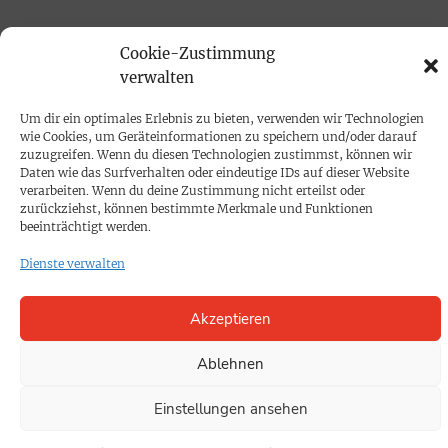
PRINTAUSGABE
Cookie-Zustimmung
verwalten
Mediadaten
Um dir ein optimales Erlebnis zu bieten, verwenden wir Technologien
PROKOMPAKT
wie Cookies, um Geräteinformationen zu speichern und/oder darauf
zuzugreifen. Wenn du diesen Technologien zustimmst, können wir
Impressum
Daten wie das Surfverhalten oder eindeutige IDs auf dieser Website
verarbeiten. Wenn du deine Zustimmung nicht erteilst oder
zurückziehst, können bestimmte Merkmale und Funktionen
SPENDEN
beeinträchtigt werden.
Datenschutz
Dienste verwalten
KONTAKT
Akzeptieren
Cookie-Richtlinie
Ablehnen
Einstellungen ansehen