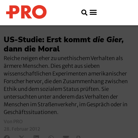
US-Studie: Erst kommt
die Gier,
dann die Moral
Reiche neigen eher zu unethischem Verhalten als
ärmere Menschen. Dies geht aus sieben
wissenschaftlichen Experimenten amerikanischer
Forscher hervor, die den Zusammenhang zwischen
Ethik und dem sozialem Status prüften. Sie
untersuchten unter anderem das Verhalten der
Menschen im Straßenverkehr, im Gespräch oder in
Geschäftssituationen.
Von PRO
28. Februar 2012