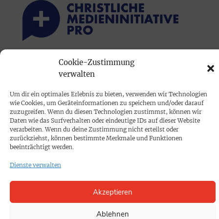
Cookie-Zustimmung
PRINTAUSGABE
verwalten
Mediadaten
Um dir ein optimales Erlebnis zu bieten, verwenden wir Technologien
wie Cookies, um Geräteinformationen zu speichern und/oder darauf
PROKOMPAKT
zuzugreifen. Wenn du diesen Technologien zustimmst, können wir
Daten wie das Surfverhalten oder eindeutige IDs auf dieser Website
Impressum
verarbeiten. Wenn du deine Zustimmung nicht erteilst oder
zurückziehst, können bestimmte Merkmale und Funktionen
beeinträchtigt werden.
SPENDEN
Dienste verwalten
Datenschutz
Akzeptieren
KONTAKT
Cookie-Richtlinie
Ablehnen