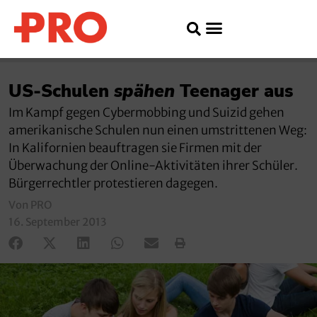
US-Schulen
spähen
Teenager aus
Im Kampf gegen Cybermobbing und Suizid gehen
amerikanische Schulen nun einen umstrittenen Weg:
In Kalifornien beauftragen sie Firmen mit der
Überwachung der Online-Aktivitäten ihrer Schüler.
Bürgerrechtler protestieren dagegen.
Von PRO
16. September 2013