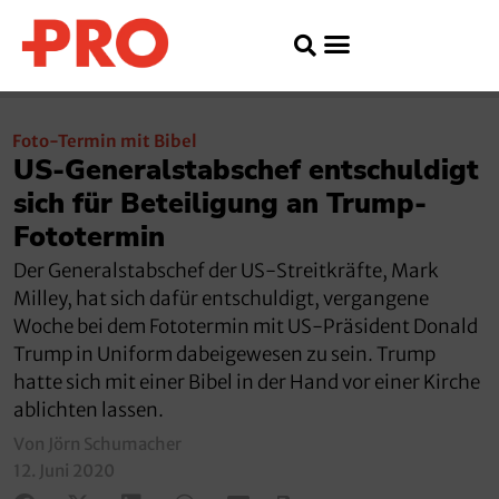
Foto-Termin mit Bibel
US-Generalstabschef entschuldigt
sich für Beteiligung an Trump-
Fototermin
Der Generalstabschef der US-Streitkräfte, Mark
Milley, hat sich dafür entschuldigt, vergangene
Woche bei dem Fototermin mit US-Präsident Donald
Trump in Uniform dabeigewesen zu sein. Trump
hatte sich mit einer Bibel in der Hand vor einer Kirche
ablichten lassen.
Von Jörn Schumacher
12. Juni 2020