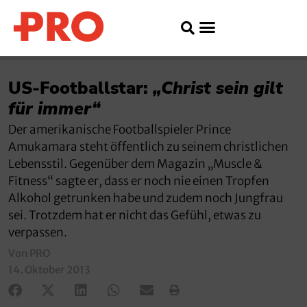
US-Footballstar:
„Christ sein gilt
für immer“
Der amerikanische Footballspieler Prince
Amukamara steht öffentlich zu seinem christlichen
Lebensstil. Gegenüber dem Magazin „Muscle &
Fitness“ sagte er, dass er noch nie einen Tropfen
Alkohol getrunken habe und zudem noch Jungfrau
sei. Trotzdem hat er nicht das Gefühl, etwas zu
verpassen.
Von PRO
14. Oktober 2013