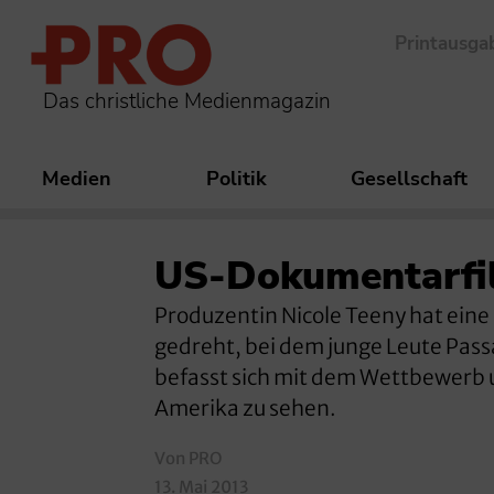
Printausga
Das christliche Medienmagazin
Medien
Politik
Gesellschaft
US-Dokumentarfi
Produzentin Nicole Teeny hat ein
gedreht, bei dem junge Leute Passa
befasst sich mit dem Wettbewerb u
Amerika zu sehen.
Von PRO
13. Mai 2013