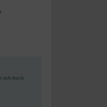
n
r
rt sich durch