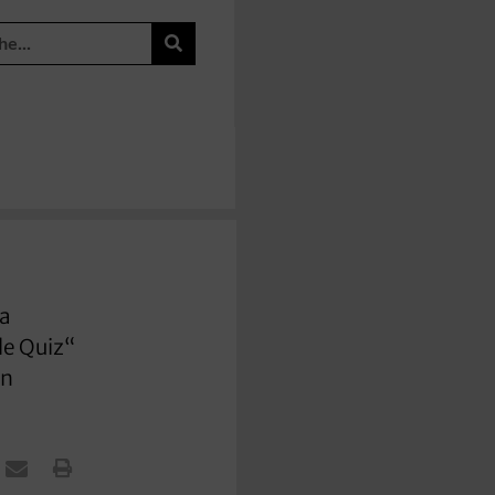
ka
le Quiz“
in