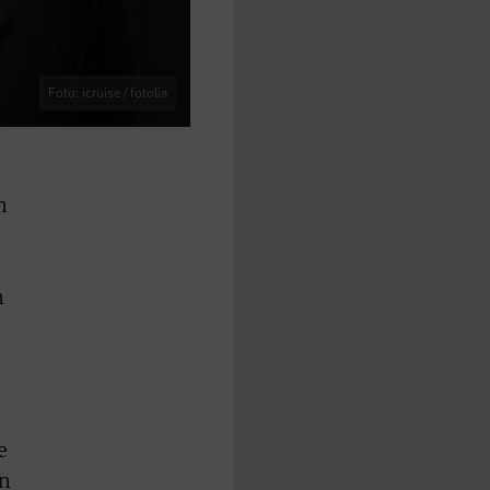
Foto: icruise / fotolia
m
n
e
en