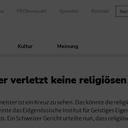
be
PROkompakt
Spenden
Kontakt
Kultur
Meinung
er verletzt keine religiösen
eister ist ein Kreuz zu sehen. Das könnte die relig
inte das Eidgenössische Institut für Geistiges Eig
. Ein Schweizer Gericht urteilte nun, dass religiös