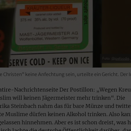
Foto:
@joefoodie, 
e Christen“ keine Anfechtung sein, urteilte ein Gericht. Der
atire-Nachrichtenseite Der Postillon: „Wegen Kreu
lim will keinen Jägermeister mehr trinken“. Die
rika Steinbach nahm das für bare Münze und twitte
te Muslime dürfen keinen Alkohol trinken. Also ka
elassen hinnehmen. Aber es ist schon dreist, was h
sch lachte die deutsche Öffentlichkeit darüber, da