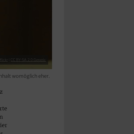
flickr
|
CC BY-SA 2.0 Generic
 Inhalt womöglich eher.
z
rte
nn
ier
ss