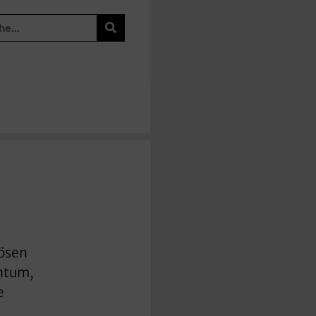
iösen
entum,
e