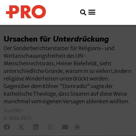
Ursachen für
Unterdrückung
Der Sonderberichterstatter für Religions- und
Weltanschauungsfreiheit des UN-
Menschenrechtsrats, Heiner Bielefeldt, sieht
unterschiedliche Gründe, warum in so vielen Ländern
religiöse Minderheiten unterdrückt werden.
Gegenüber dem Kölner "Domradio" sagte der
katholische Theologe, dass Staaten auf diese Weise
manchmal vom eigenen Versagen ablenken wollten.
Von PRO
6. März 2012