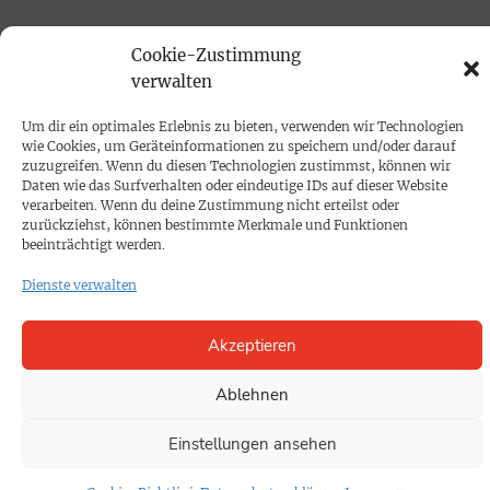
PRINTAUSGABE
Cookie-Zustimmung
verwalten
Mediadaten
Um dir ein optimales Erlebnis zu bieten, verwenden wir Technologien
PROKOMPAKT
wie Cookies, um Geräteinformationen zu speichern und/oder darauf
zuzugreifen. Wenn du diesen Technologien zustimmst, können wir
Impressum
Daten wie das Surfverhalten oder eindeutige IDs auf dieser Website
verarbeiten. Wenn du deine Zustimmung nicht erteilst oder
zurückziehst, können bestimmte Merkmale und Funktionen
SPENDEN
beeinträchtigt werden.
Datenschutz
Dienste verwalten
KONTAKT
Akzeptieren
Cookie-Richtlinie
Ablehnen
Einstellungen ansehen