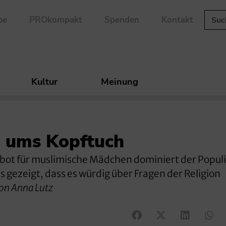
be
PROkompakt
Spenden
Kontakt
Kultur
Meinung
 ums Kopftuch
rbot für muslimische Mädchen dominiert der Popul
 gezeigt, dass es würdig über Fragen der Religion
on Anna Lutz