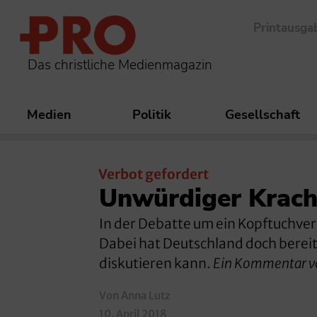
Printausga
Das christliche Medienmagazin
Medien
Politik
Gesellschaft
Verbot gefordert
Unwürdiger Krach
In der Debatte um ein Kopftuchve
Dabei hat Deutschland doch bereits
diskutieren kann.
Ein Kommentar v
Von Anna Lutz
10. April 2018