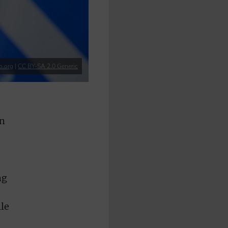
o.org
|
CC BY-SA 2.0 Generic
en
ng
lle