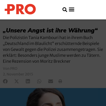
„Unsere Angst ist ihre Währung“
Die Polizistin Tania Kambouri hat in ihrem Buch
„Deutschland im Blaulicht“ erschütternde Beispiele
von Gewalt gegen die Polizei zusammengetragen. Sie
erklärt: Besonders junge Muslime werden zu Tätern.
Eine Rezension von Moritz Breckner
Von PRO
2. November 2015